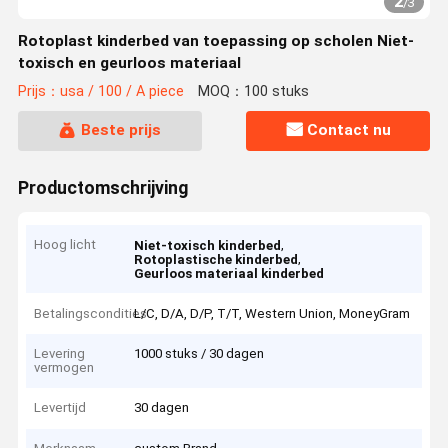
2
/
3
Rotoplast kinderbed van toepassing op scholen Niet-
toxisch en geurloos materiaal
Prijs：usa / 100 / A piece
MOQ：100 stuks
Beste prijs
Contact nu
Productomschrijving
Hoog licht
,
Niet-toxisch kinderbed
,
Rotoplastische kinderbed
Geurloos materiaal kinderbed
Betalingscondities
L/C, D/A, D/P, T/T, Western Union, MoneyGram
Levering
1000 stuks / 30 dagen
vermogen
Levertijd
30 dagen