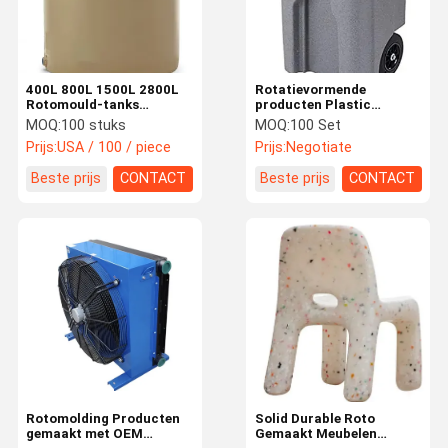
400L 800L 1500L 2800L
Rotatievormende
Rotomould-tanks
producten Plastic
Rotatiemolding
mobiele vuilnisbak
MOQ:
100 stuks
MOQ:
100 Set
watertanks
Rotary-Plastic Rotary
Prijs:
USA / 100 / piece
Prijs:
Negotiate
Forming Mold
Beste prijs
CONTACT
Beste prijs
CONTACT
Thuis
Producten
Over Ons
Fabrieksreis
Rotomolding Producten
Solid Durable Roto
gemaakt met OEM
Gemaakt Meubelen