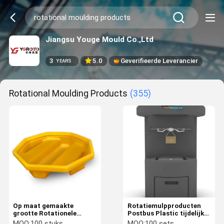
Jiangsu Youge Mould Co.,Ltd
3
5.0
Geverifieerde Leverancier
YEARS
Rotational Moulding Products
(355)
Op maat gemaakte
Rotatiemulpproducten
grootte Rotationele
Postbus Plastic tijdelijke
gietproducten
opslagbus
MOQ:
100 stuks
MOQ:
100 sets