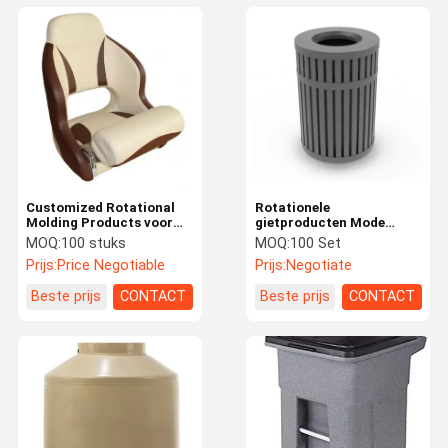
Customized Rotational
Rotationele
Molding Products voor
gietproducten Mode
OEM Service Aluminium
buiten vuilnisbak plastic
MOQ:
100 stuks
MOQ:
100 Set
Boat Seats en meer
sanitair vuilnisbak
Prijs:
Price Negotiable
Prijs:
Negotiate
rotoplastische vorm
Beste prijs
CONTACT
Beste prijs
CONTACT