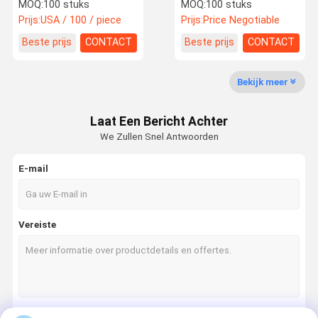
Rotationele vormen
Rotatie Gemaakt PE
MOQ:
100 stuks
MOQ:
100 stuks
koeler ventilator
Plastic Chair
Prijs:
USA / 100 / piece
Prijs:
Price Negotiable
behuizing aangepaste
kleur en Structuur is
Kwaliteitsco
Vraag Een
Beste prijs
CONTACT
Beste prijs
CONTACT
duurzaam
Ntrole
Offerte Aan
Bekijk meer
rotatievorming
Laat Een Bericht Achter
Aluminium Rotatievormen
We Zullen Snel Antwoorden
De schimmels van de tuinplanten
E-mail
Plastic brandstoftank
Rotomould-tanks
Vereiste
Plastic ondergrondse watertank
Rotomolded opslagdoos
Boeien voor het aanmeren