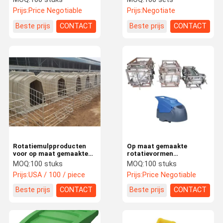
Prijs:
Price Negotiable
Prijs:
Negotiate
Beste prijs
CONTACT
Beste prijs
CONTACT
Rotatiemulpproducten
Op maat gemaakte
voor op maat gemaakte
rotatievormen
vormen en kleuren PE
vloerwasser behuizing
MOQ:
100 stuks
MOQ:
100 stuks
Materia Rotomulp
van Jiangsu Rotomolding
Prijs:
USA / 100 / piece
Prijs:
Price Negotiable
Factory
Beste prijs
CONTACT
Beste prijs
CONTACT