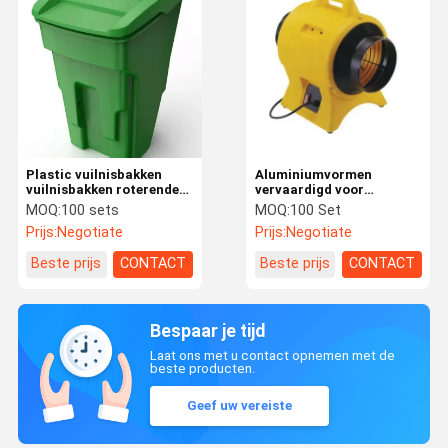
Plastic vuilnisbakken
Aluminiumvormen
vuilnisbakken roterende
vervaardigd voor
vormgevende
rotatievorming Blower
MOQ:
100 sets
MOQ:
100 Set
milieuvriendelijke
behuizingen
Prijs:
Negotiate
Prijs:
Negotiate
vuilnisbakken roterende
Rotatievormen
malen
Beste prijs
CONTACT
Beste prijs
CONTACT
Bespaar je tijd
Laat ons met u contact opnemen met de
beste producten.
Geef uw vereiste