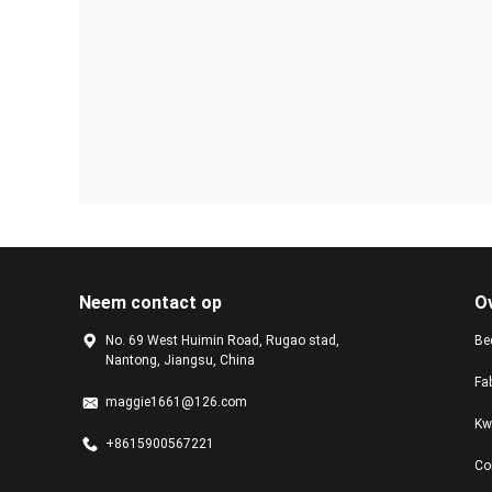
Neem contact op
O
No. 69 West Huimin Road, Rugao stad,
Bed
Nantong, Jiangsu, China
Fa
maggie1661@126.com
Kw
+8615900567221
Co