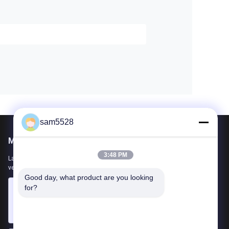
sam5528
Mail ons
3:48 PM
Laat ons uw vereiste weten. We zullen de beste producten met u
verbinden.
Good day, what product are you looking 
for?