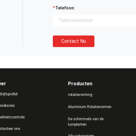
Telefoon:
Contact Nu
ver
Producten
rijfsprofiel
rotatievorming
brieksreis
Aluminium Rotatievormen
aliteitscontrole
De schimmels van de
tuinplanten
ntacteer ons