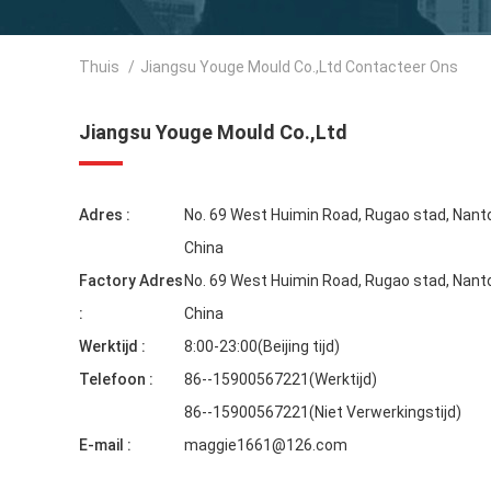
Thuis
/
Jiangsu Youge Mould Co.,Ltd Contacteer Ons
Jiangsu Youge Mould Co.,Ltd
Adres :
No. 69 West Huimin Road, Rugao stad, Nanto
China
Factory Adres
No. 69 West Huimin Road, Rugao stad, Nanto
:
China
Werktijd :
8:00-23:00(Beijing tijd)
Telefoon :
86--15900567221(Werktijd)
86--15900567221(Niet Verwerkingstijd)
E-mail :
maggie1661@126.com