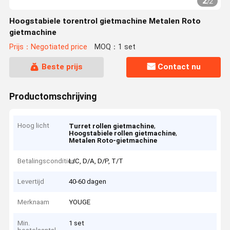
2
/
2
Hoogstabiele torentrol gietmachine Metalen Roto
gietmachine
Prijs：Negotiated price
MOQ：1 set
Beste prijs
Contact nu
Productomschrijving
Hoog licht
,
Turret rollen gietmachine
,
Hoogstabiele rollen gietmachine
Metalen Roto-gietmachine
Betalingscondities
L/C, D/A, D/P, T/T
Levertijd
40-60 dagen
Merknaam
YOUGE
Min.
1 set