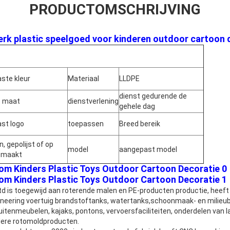
PRODUCTOMSCHRIJVING
rk plastic speelgoed voor kinderen outdoor cartoon 
ste kleur
Materiaal
LLDPE
dienst gedurende de
p maat
dienstverlening
gehele dag
st logo
toepassen
Breed bereik
, gepolijst of op
model
aangepast model
emaakt
d is toegewijd aan roterende malen en PE-producten productie, heeft ee
gineering voertuig brandstoftanks, watertanks,schoonmaak- en milie
tenmeubelen, kajaks, pontons, vervoersfaciliteiten, onderdelen van
dere rotomoldproducten.