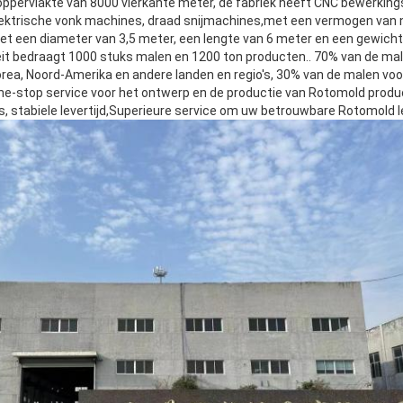
oppervlakte van 8000 vierkante meter, de fabriek heeft CNC bewerkin
lektrische vonk machines, draad snijmachines,met een vermogen van
 een diameter van 3,5 meter, een lengte van 6 meter en een gewicht
teit bedraagt 1000 stuks malen en 1200 ton producten.. 70% van de m
rea, Noord-Amerika en andere landen en regio's, 30% van de malen voo
ne-stop service voor het ontwerp en de productie van Rotomold produ
rijs, stabiele levertijd,Superieure service om uw betrouwbare Rotomold le