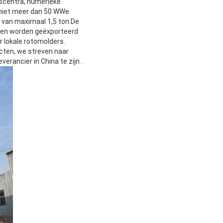
gscentra, numerieke
 niet meer dan 50 WWe
 van maximaal 1,5 ton.De
alen worden geëxporteerd
r lokale rotomolders.
cten, we streven naar
verancier in China te zijn .