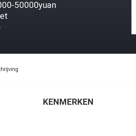
000-50000yuan
et
s
rijving
KENMERKEN