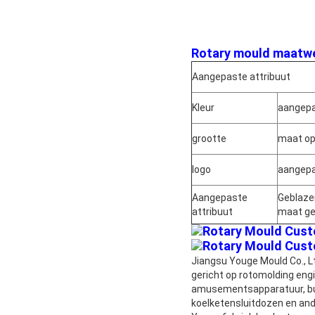
Rotary mould maatwe
Aangepaste attribuut
Kleur
aangepa
grootte
maat o
logo
aangepa
Aangepaste
Geblazen
attribuut
maat g
Jiangsu Youge Mould Co., Lt
gericht op rotomolding en
amusementsapparatuur, bui
koelketensluitdozen en an