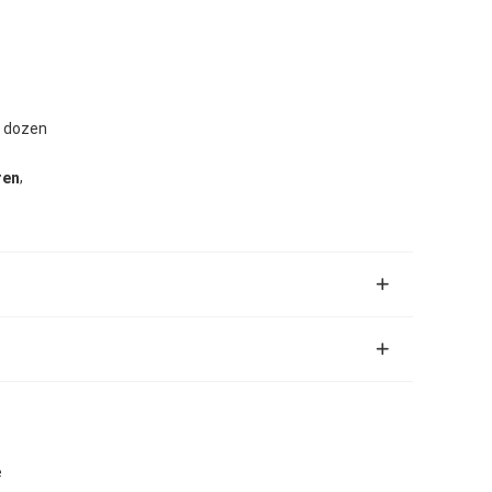
n dozen
,
ren
e