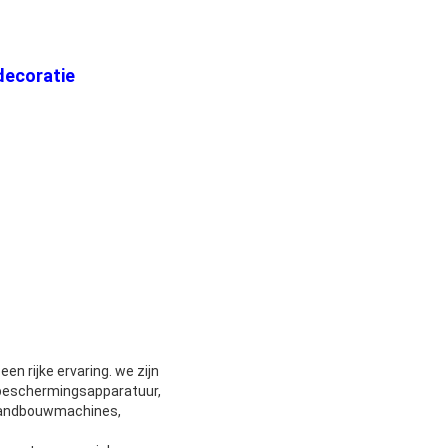
decoratie
n rijke ervaring. we zijn
ubeschermingsapparatuur,
 landbouwmachines,