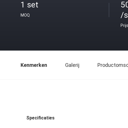
1 set
5
/s
MOQ
Prij
Kenmerken
Galerij
Productomsch
Specificaties