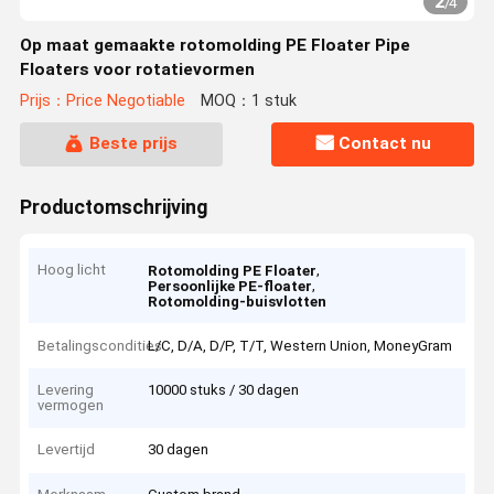
2
/
4
Op maat gemaakte rotomolding PE Floater Pipe
Floaters voor rotatievormen
Prijs：Price Negotiable
MOQ：1 stuk
Beste prijs
Contact nu
Productomschrijving
Hoog licht
,
Rotomolding PE Floater
,
Persoonlijke PE-floater
Rotomolding-buisvlotten
Betalingscondities
L/C, D/A, D/P, T/T, Western Union, MoneyGram
Levering
10000 stuks / 30 dagen
vermogen
Levertijd
30 dagen