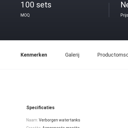
100 sets
N
MOQ
Prij
Kenmerken
Galerij
Productomsch
Specificaties
Naam:
Verborgen watertanks
Grootte:
Aangepaste grootte