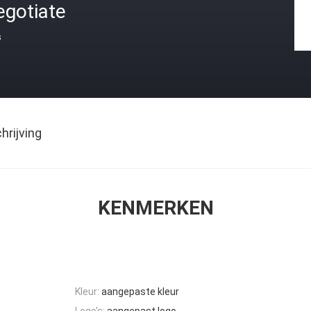
egotiate
s
rijving
KENMERKEN
Kleur:
aangepaste kleur
Logo's:
aangepast logo