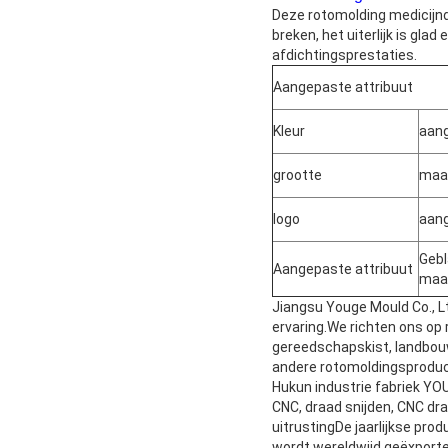
Deze rotomolding medicijnd
breken, het uiterlijk is gl
afdichtingsprestaties.
Aangepaste attribuut
Kleur
aang
grootte
maa
logo
aang
Gebl
Aangepaste attribuut
maa
Jiangsu Youge Mould Co., Lt
ervaring.
We richten ons op r
gereedschapskist, landbou
andere rotomoldingsproduc
Hukun industrie fabriek YO
CNC, draad snijden, CNC d
uitrustingDe jaarlijkse pro
wordt wereldwijd geëxporte