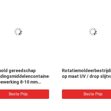
old gereedschap
Rotatiemoldeerbestrijd
ijdingsmiddelencontainer
op maat UV / drop slijtv
ewerking 8-10 mm
Beste Prijs
Beste Prijs