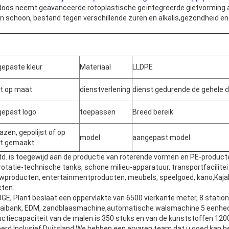
oos neemt geavanceerde rotoplastische geïntegreerde gietvorming aan
ad en schoon, bestand tegen verschillende zuren en alkalis,gezondheid 
epaste kleur
Materiaal
LLDPE
t op maat
dienstverlening
dienst gedurende de gehele 
epast logo
toepassen
Breed bereik
azen, gepolijst of op
model
aangepast model
t gemaakt
d. is toegewijd aan de productie van roterende vormen en PE-producte
otatie-technische tanks, schone milieu-apparatuur, transportfaciliteit
wproducten, entertainmentproducten, meubels, speelgoed, kano,Kajak
ten.
UGE, Plant beslaat een oppervlakte van 6500 vierkante meter, 8 statio
raaibank, EDM, zandblaasmachine,automatische walsmachine 5 eenhe
ductiecapaciteit van de malen is 350 stuks en van de kunststoffen 12
erd,Inclusief Duitsland We hebben een ervaren team dat u goed kan 