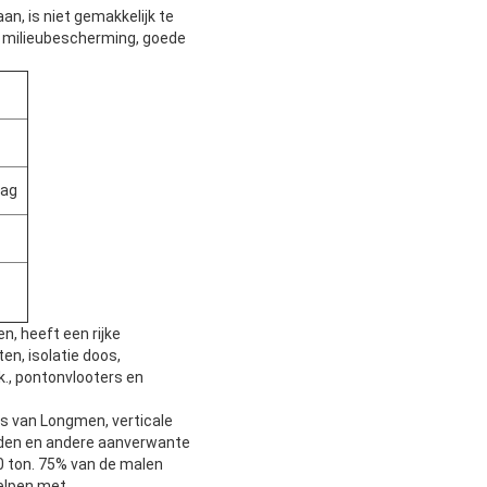
, is niet gemakkelijk te
en milieubescherming, goede
dag
n, heeft een rijke
en, isolatie doos,
., pontonvlooters en
ns van Longmen, verticale
den en andere aanverwante
00 ton. 75% van de malen
helpen met