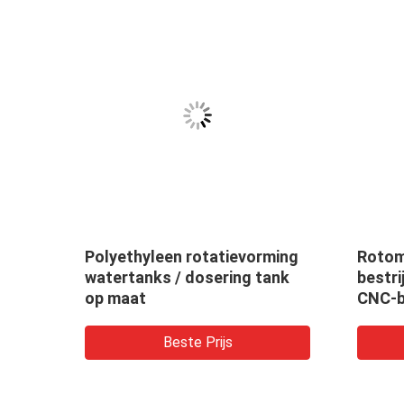
Polyethyleen rotatievorming
Rotom
watertanks / dosering tank
bestr
op maat
CNC-b
dikte
Beste Prijs