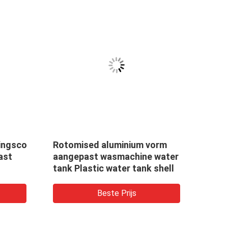
ingscontainer
Rotomised aluminium vorm
Plas
ast
aangepast wasmachine water
Roto
tank Plastic water tank shell
Capa
chem
Beste Prijs