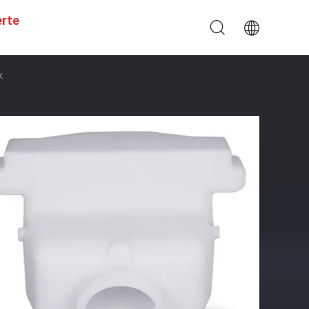
erte
k