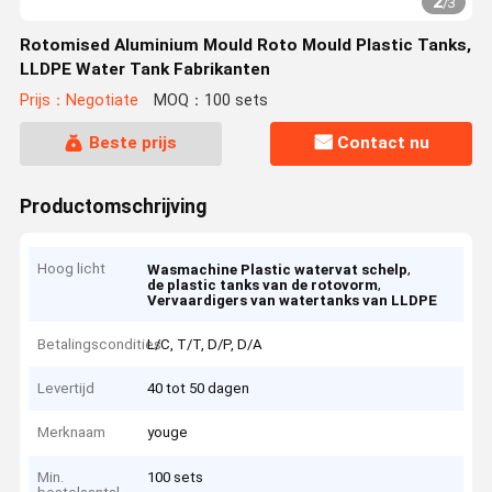
2
/
3
Rotomised Aluminium Mould Roto Mould Plastic Tanks,
LLDPE Water Tank Fabrikanten
Prijs：Negotiate
MOQ：100 sets
Beste prijs
Contact nu
Productomschrijving
Hoog licht
,
Wasmachine Plastic watervat schelp
,
de plastic tanks van de rotovorm
Vervaardigers van watertanks van LLDPE
Betalingscondities
L/C, T/T, D/P, D/A
Levertijd
40 tot 50 dagen
Merknaam
youge
Min.
100 sets