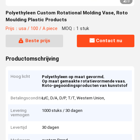
2
/
3
Polyethyleen Custom Rotational Molding Vase, Roto
Moulding Plastic Products
Prijs：usa / 100 / A piece
MOQ：1 stuk
Beste prijs
Contact nu
Productomschrijving
Hoog licht
,
Polyethyleen op maat gevormd
,
Op maat gemaakte rotatievormende vaas
Roto-gegooidingsproducten van kunststof
Betalingscondities
L/C, D/A, D/P, T/T, Western Union,
Levering
1000 stuks / 30 dagen
vermogen
Levertijd
30 dagen