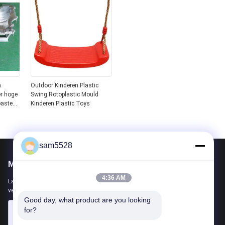
m
Outdoor Kinderen Plastic
r hoge
Swing Rotoplastic Mould
aste
Kinderen Plastic Toys
sam5528
Mail ons
4:36 AM
Laat ons uw vereiste weten. We zullen de beste producten met u
verbinden.
Good day, what product are you looking 
for?