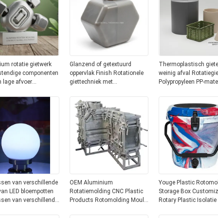
um rotatie gietwerk
Glanzend of getextuurd
Thermoplastisch giet
stendige componenten
oppervlak Finish Rotationele
weinig afval Rotatiegi
 lage afvoer
giettechniek met
Polypropyleen PP-mate
ffect ideaal voor
productwanddikte op maat
Zorgt voor productie e
rige
4mm-8mm zorgen voor
milieuveiligheid
consistent kunststof deel
sen van verschillende
OEM Aluminium
Youge Plastic Rotomo
 van LED bloempotten
Rotatiemolding CNC Plastic
Storage Box Customi
sen van verschillende
Products Rotomolding Mould
Rotary Plastic Isolatie
 van bloempotten
Op maat
astische vormen