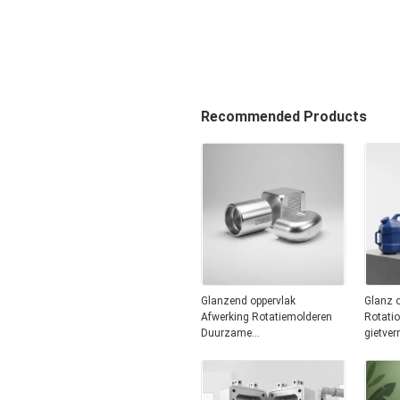
Recommended Products
Glanzend oppervlak
Glanz o
Afwerking Rotatiemolderen
Rotatio
Duurzame
gietve
aluminiumcomponenten
comple
ontworpen om aan hoge
langdu
mechanische eigenschappen
kunsts
te voldoen