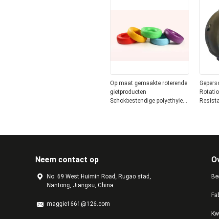
Op maat gemaakte roterende
Geperso
gietproducten
Rotati
Schokbestendige polyethyleen
Resist
buitenveerstoelen
Speake
Neem contact op
O
No. 69 West Huimin Road, Rugao stad,
Bed
Nantong, Jiangsu, China
Fa
maggie1661@126.com
Kw