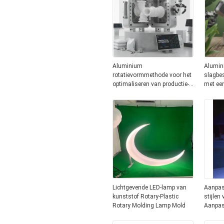
Aluminium
Alumini
rotatievormmethode voor het
slagbe
optimaliseren van productie-
met een
efficiëntie en materiaalgebruik
milieue
bij de fabricage van
langdu
kunststofonderdelen
Lichtgevende LED-lamp van
Aanpas
kunststof Rotary-Plastic
stijlen
Rotary Molding Lamp Mold
Aanpas
kleuren
rotopl