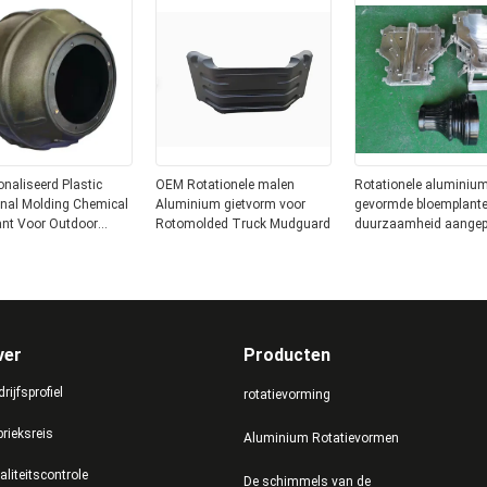
naliseerd Plastic
OEM Rotationele malen
Rotationele aluminiu
onal Molding Chemical
Aluminium gietvorm voor
gevormde bloemplante
ant Voor Outdoor
Rotomolded Truck Mudguard
duurzaamheid aangep
r Sound Box
vormen
ver
Producten
rijfsprofiel
rotatievorming
brieksreis
Aluminium Rotatievormen
aliteitscontrole
De schimmels van de