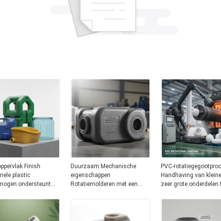
ppervlak Finish
Duurzaam Mechanische
PVC-rotatiegegootpro
nele plastic
eigenschappen
Handhaving van kleine
rmogen ondersteunt
Rotatiemolderen met een
zeer grote onderdelen 
xe vormen en
getekstureerd oppervlak
enkele meters Ideaal v
rige
Afwerking en weinig afval
fabricage van holle
tofproducten
milieueffect geschikt voor
kunststofonderdelen
zware