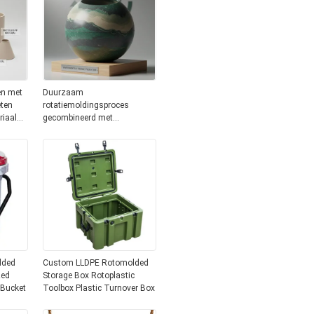
en met
Duurzaam
eten
rotatiemoldingsproces
riaal
gecombineerd met
n
recyclebare materialen die
milieuvriendelijk en productief
zijn
lded
Custom LLDPE Rotomolded
zed
Storage Box Rotoplastic
 Bucket
Toolbox Plastic Turnover Box