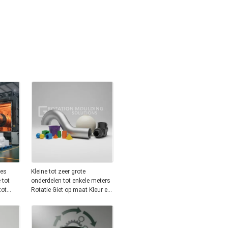
ces
Kleine tot zeer grote
 tot
onderdelen tot enkele meters
tot
Rotatie Giet op maat Kleur en
oor de
grootte CNC-bewerking
Shaping Mode-oplossingen