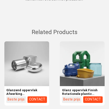
Related Products
Glanzend oppervlak
Glanz oppervlak Finish
Afwerking
Rotationele plastic
Rotatiemolderen
gietvermogen
Beste prijs
CONTACT
Beste prijs
CONTACT
Duurzame
ondersteunt complexe
aluminiumcomponenten
vormen en langdurige
ontworpen om aan hoge
kunststofproducten