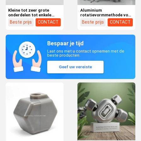
Kleine tot zeer grote
Aluminium
onderdelen tot enkele
rotatievormmethode voor
meters Rotatie Giet op
het optimaliseren van
Beste prijs
CONTACT
Beste prijs
CONTACT
maat Kleur en grootte
productie-efficiëntie en
CNC-bewerking Shaping
materiaalgebruik bij de
Mode-oplossingen
fabricage van
kunststofonderdelen
Bespaar je tijd
Laat ons met u contact opnemen met de
beste producten.
Geef uw vereiste