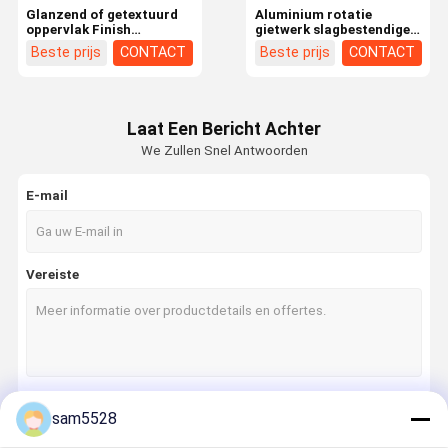
Glanzend of getextuurd
Aluminium rotatie
oppervlak Finish
gietwerk slagbestendige
Rotationele giettechniek
componenten met een
Beste prijs
CONTACT
Beste prijs
CONTACT
met productwanddikte op
lage afvoer milieueffect
maat 4mm-8mm zorgen
ideaal voor langdurige
voor consistent
kunststof deel
Laat Een Bericht Achter
We Zullen Snel Antwoorden
E-mail
Vereiste
Thuis
Producten
Over Ons
Fabrieksreis
sam5528
Doorgaan