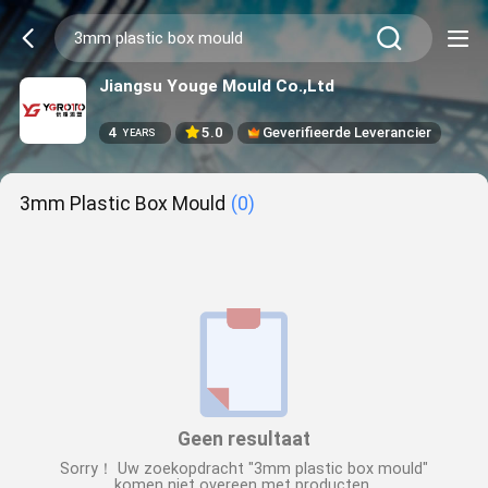
Jiangsu Youge Mould Co.,Ltd
4
5.0
Geverifieerde Leverancier
YEARS
3mm Plastic Box Mould
(0)
Geen resultaat
Sorry！ Uw zoekopdracht "3mm plastic box mould"
komen niet overeen met producten.