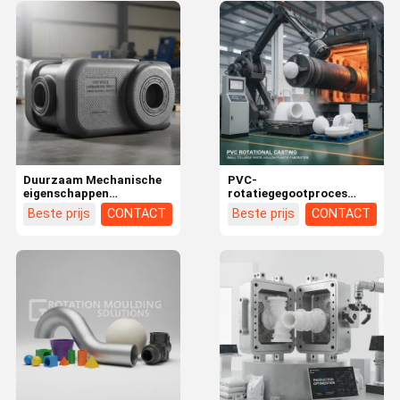
mechanische
eigenschappen te voldoen
Duurzaam Mechanische
PVC-
eigenschappen
rotatiegegootproces
Rotatiemolderen met een
Handhaving van kleine tot
Beste prijs
CONTACT
Beste prijs
CONTACT
getekstureerd oppervlak
zeer grote onderdelen tot
Afwerking en weinig afval
enkele meters Ideaal voor
milieueffect geschikt
de fabricage van holle
voor zware
kunststofonderdelen